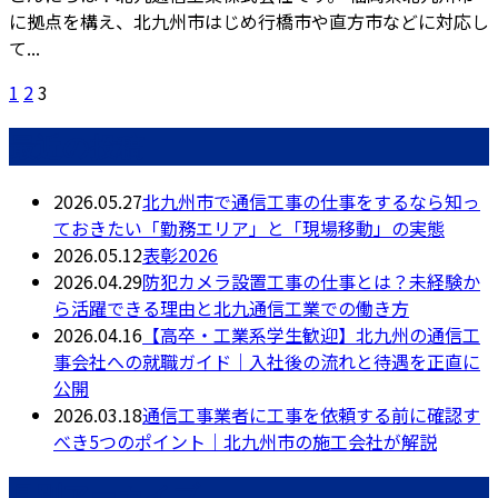
に拠点を構え、北九州市はじめ行橋市や直方市などに対応し
て...
1
2
3
最近の投稿
2026.05.27
北九州市で通信工事の仕事をするなら知っ
ておきたい「勤務エリア」と「現場移動」の実態
2026.05.12
表彰2026
2026.04.29
防犯カメラ設置工事の仕事とは？未経験か
ら活躍できる理由と北九通信工業での働き方
2026.04.16
【高卒・工業系学生歓迎】北九州の通信工
事会社への就職ガイド｜入社後の流れと待遇を正直に
公開
2026.03.18
通信工事業者に工事を依頼する前に確認す
べき5つのポイント｜北九州市の施工会社が解説
月別アーカイブ