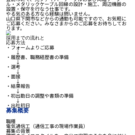
ル・メタリックケーブル回線の設計・施工、周辺機器の
設置・保守を行なう仕事です。
やる気のある方なら経験は問いません。
山口県下関市などからの通勤も可能ですので、お気軽に
ご応募ください。みなさまからのご応募をお待ちしてお
ります。
採用までの流れと
応募方法
・フォームよりご応募
↓
・履歴書、職務経歴書の準備
↓
・選考
↓
・面接
↓
・結果報告
↓
・初出勤日の調整や書類の準備
↓
・出社初日
募集概要
職種
電気通信工（通信工事の現場作業員）
募集の背景