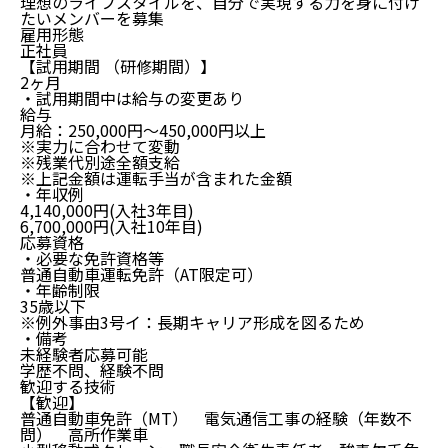
理想のライフスタイルを、自分で実現する力を身に付け
たいメンバーを募集
雇用形態
正社員
【試用期間 （研修期間）】
2ヶ月
・試用期間中は給与の変更あり
給与
月給：250,000円～450,000円以上
※実力に合わせて変動
※残業代別途全額支給
※上記金額は運転手当が含まれた金額
・年収例
4,140,000円(入社3年目)
6,700,000円(入社10年目)
応募資格
・必要な免許資格等
普通自動車運転免許（AT限定可）
・年齢制限
35歳以下
※例外事由3号イ：長期キャリア形成を図るため
・備考
未経験者応募可能
学歴不問、経験不問
歓迎する技術
【歓迎】
普通自動車免許（MT） 電気通信工事の経験（年数不
問） 高所作業車