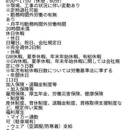
8:00～17:00（休憩：60分）
※現場、工事の状況に伴い変動あり
※定時退社可能
・勤務時間外労働の有無
あり
・月平均勤務時間外労働時間
20時間未満
休日休暇
・休日
日曜日、祝日、会社規定日
※完全週休2日制
・休暇
GW休暇、夏季休暇、年末年始休暇、有給休暇
※GW休暇、夏季休暇、年末年始休暇に関しては会社規
定に伴う日数
※年次有給休暇日数については労働基準法に準ずる
・年間休日
113日
加入保険・退職金制度等
・加入保険等
雇用保険、厚生年金、労働災害保険、健康保険
・制度等
産休制度、育休制度、退職金制度、資格取得支援制度な
ど、規定伴い実施
福利厚生
・マイカー通勤
可（駐車場有）
・ウェア（空調服/防寒着）支給