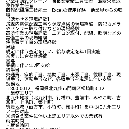
小型移動式クレーン 職長安全衛生責任者 酸素欠乏危
険作業主任者
情報配線施工技能士 Excelの使用経験 他業界からの転
職
【活かせる現場経験】
路線内電気配線工事や保安点検の現場経験 防犯カメラ
やセンサー取り付けなどの現場経験
高所作業の現場経験 エアコン取付、配線、照明などの
設備工事の現場経験
住宅電気工事の現場経験
昇給
規定に伴う査定を行い、給与改定を年1回実施
※実力に合わせ評価
賞与
業績に伴い年2回支給
諸手当
交通費、家族手当、精勤手当、出張手当、役職手当、現
場手当、運転手当など、各種手当を規定に伴い支給
勤務地
〒800-0012 福岡県北九州市門司区松崎町3-12
・業務エリア
北九州地域（北九州市、行橋市、豊前市、みやこ町、吉
富町、上毛町、築上町）
筑豊地域（直方市、小竹町、鞍手町）を中心に九州エリ
ア一円対応
※請負う案件に伴い上記エリア以外での業務有
就業時間
・就業時間