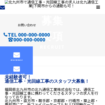
募集
お問い合わせ
要項
TEL 000-000-0000
000-000-0000
RECRUIT
ENTRY
募集要項
採用情報
CONTACT
未経験者可！
通信工事・光回線工事のスタッフ大募集！
福岡県北九州市の北九通信工業株式会社では、通信工
事・光回線工事に携わってくださるスタッフの求人を行
なっております。
北九州市・直方市・鞍手郡・京都郡・行橋市・築上郡・
豊前市にて、光ファイバーケーブルおよび同軸ケーブ